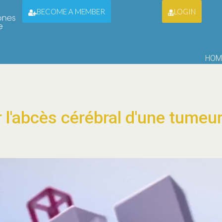
BECOME A MEMBER
LOGIN
HOM
l'abcès cérébral d'une tumeur