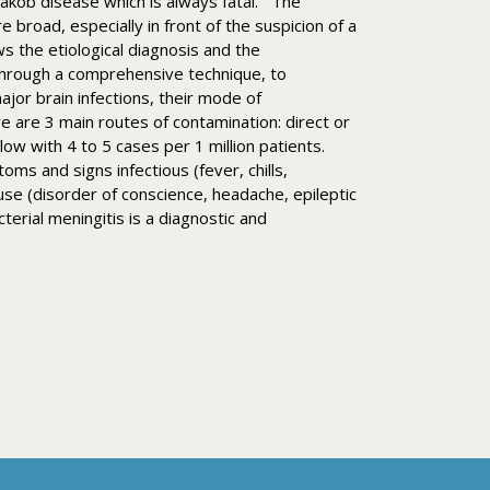
Jakob disease which is always fatal. The
e broad, especially in front of the suspicion of a
ows the etiological diagnosis and the
 through a comprehensive technique, to
jor brain infections, their mode of
re are 3 main routes of contamination: direct or
ow with 4 to 5 cases per 1 million patients.
 and signs infectious (fever, chills,
use (disorder of conscience, headache, epileptic
erial meningitis is a diagnostic and