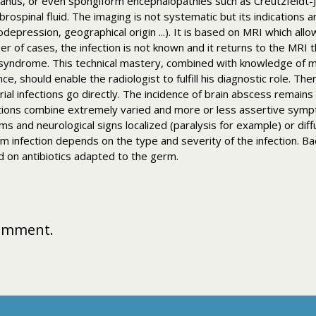
etanus, or even spongiform encephalopathies such as Creutzfeldt-
rospinal fluid. The imaging is not systematic but its indications ar
nodepression, geographical origin ...). It is based on MRI which all
er of cases, the infection is not known and it returns to the MRI
s syndrome. This technical mastery, combined with knowledge of ma
e, should enable the radiologist to fulfill his diagnostic role. The
l infections go directly. The incidence of brain abscess remains l
s combine extremely varied and more or less assertive symptoms
s and neurological signs localized (paralysis for example) or diff
nfection depends on the type and severity of the infection. Bact
 on antibiotics adapted to the germ.
comment.