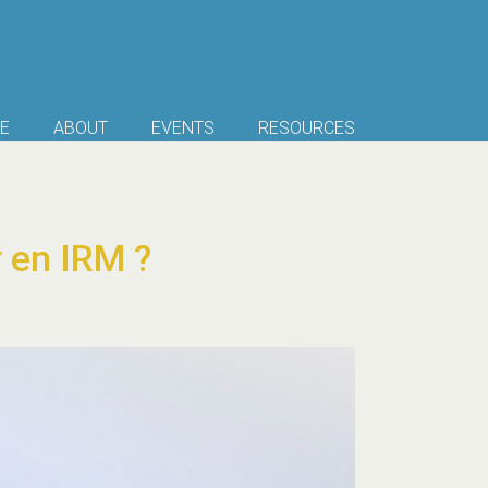
E
ABOUT
EVENTS
RESOURCES
 en IRM ?