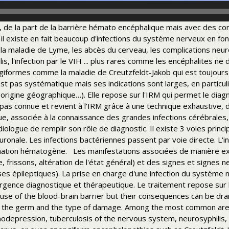
, de la part de la barrière hémato encéphalique mais avec des 
 il existe en fait beaucoup d'infections du système nerveux en fo
s, la maladie de Lyme, les abcès du cerveau, les complications ne
, l'infection par le VIH ... plus rares comme les encéphalites ne 
iformes comme la maladie de Creutzfeldt-Jakob qui est toujours 
est pas systématique mais ses indications sont larges, en particuli
, origine géographique…).
Elle repose sur l'IRM qui permet le diagn
t pas connue et revient à l'IRM grâce à une technique exhaustive, 
ue, associée à la connaissance des grandes infections cérébrales
diologue de remplir son rôle de diagnostic.
Il existe 3 voies princ
uronale.
Les infections bactériennes passent par voie directe.
L'i
nation hématogène.
Les manifestations associées de manière e
 frissons, altération de l'état général) et des signes et signes n
ses épileptiques).
La prise en charge d'une infection du système 
rgence diagnostique et thérapeutique.
Le traitement repose sur 
use of the blood-brain barrier but their consequences can be dra
n the germ and the type of damage. Among the most common are s
depression, tuberculosis of the nervous system, neurosyphilis, HI