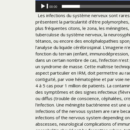
00:00
Les infections du système nerveux sont rares
présentent la particularité d'être polymorphes,
plus fréquentes citons, le zona, les méningite
tuberculose du système nerveux, la neurosyphilis
tétanos, ou encore des encéphalopathies spong
l'analyse du liquide cérébrospinal.
L'imagerie n'
fonction du terrain (enfant, immunodépression
dans un certain nombre de cas, l'infection n'es
un syndrome de masse.
Cette maîtrise techniq
aspect particulier en IRM, doit permettre au ra
contiguïté,
par voie hématogène et par voie ne
4 à 5 cas pour 1 million de patients.
La contami
des symptômes et des signes infectieux (fièvre,
ou diffus (trouble de conscience, céphalées, cri
l'infection.
Une méningite bactérienne est une u
Infections of the nervous system are rare beca
infections of the nervous system depending o
abscesses, neurological complications of immuno