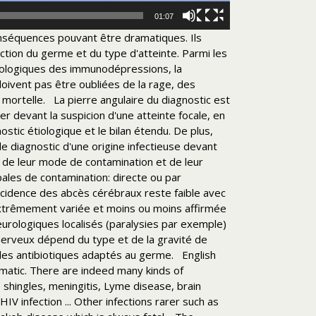
01:07
conséquences pouvant être dramatiques.
Ils
nction du germe et du type d'atteinte.
Parmi les
urologiques des immunodépressions, la
doivent pas être oubliées de la rage, des
mortelle.
La pierre angulaire du diagnostic est
er devant la suspicion d'une atteinte focale, en
ostic étiologique et le bilan étendu.
De plus,
de diagnostic d'une origine infectieuse devant
, de leur mode de contamination et de leur
ipales de contamination: directe ou par
ncidence des abcès cérébraux reste faible avec
xtrêmement variée et moins ou moins affirmée
eurologiques localisés (paralysies par exemple)
nerveux dépend du type et de la gravité de
les antibiotiques adaptés au germe.
English
matic. There are indeed many kinds of
hingles, meningitis, Lyme disease, brain
V infection ... Other infections rarer such as